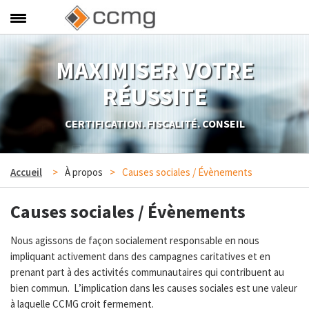
À PROPOS
SERVICES
MAXIMISER VOTRE
NOUS JOINDRE
RÉUSSITE
POLITIQUE DE CONFIDENTIALITÉ
CERTIFICATION. FISCALITÉ. CONSEIL
Accueil
À propos
Causes sociales / Évènements
OK
Causes sociales / Évènements
CCMG
Siège
Nous agissons de façon socialement responsable en nous
social
impliquant activement dans des campagnes caritatives et en
Longueuil
prenant part à des activités communautaires qui contribuent au
514
bien commun. L’implication dans les causes sociales est une valeur
789-
à laquelle CCMG croit fermement.